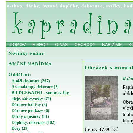
e-shop
,
dárky
,
bytové doplňky
,
dekorace
,
svíčky
,
hod
DOMOV
E-SHOP
O NÁS
OBCHODY
NABÍZÍME
K
BALÍČKY
Novinky online
AKČNÍ NABÍDKA
Obrázek s mimin
Oddělení:
Ručn
Anděl dekorace
(267)
Papí
Aromalampy dekorace
(2)
BRIDGEWATER - vonné svíčky,
obkl
oleje, sáčky,vosky
(71)
Obrá
Dárkové balíčky
(4)
vlož
Dárkové poukazy
(6)
blah
Dárky,zápisníky
(81)
knih
Doplňky, dekorace
(102)
Dózy
(29)
Cena:
47.00
Kč