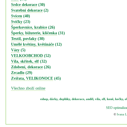
Srdce dekorace
(30)
Svatební dekorace
(2)
Svícen
(40)
Svíčky
(23)
Šperkovnice, krabice
(26)
Šperky, bižuterie, klíčenka
(31)
Textil, povlaky
(30)
Umělé květiny, květináče
(12)
Vázy
(5)
VELKOOBCHOD
(52)
Víla, skřítek, elf
(32)
Zdobení, dekorace
(26)
Zrcadlo
(29)
Zvířata, VELIKONOCE
(45)
Všechno zboží online
eshop
,
dárky
,
doplňky
,
dekorace
,
anděl
,
víla
,
elf
,
koně,
kočky
,
o
SEO optimaliza
©
Ivana 