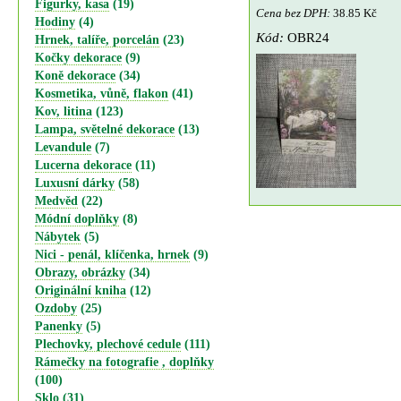
Figurky, kasa
(19)
Cena bez DPH:
38.85 Kč
Hodiny
(4)
Kód:
OBR24
Hrnek, talíře, porcelán
(23)
Kočky dekorace
(9)
Koně dekorace
(34)
Kosmetika, vůně, flakon
(41)
Kov, litina
(123)
Lampa, světelné dekorace
(13)
Levandule
(7)
Lucerna dekorace
(11)
Luxusní dárky
(58)
Medvěd
(22)
Módní doplňky
(8)
Nábytek
(5)
Nici - penál, klíčenka, hrnek
(9)
Obrazy, obrázky
(34)
Originální kniha
(12)
Ozdoby
(25)
Panenky
(5)
Plechovky, plechové cedule
(111)
Rámečky na fotografie , doplňky
(100)
Sklo
(31)