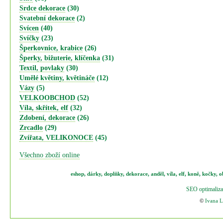
Srdce dekorace
(30)
Svatební dekorace
(2)
Svícen
(40)
Svíčky
(23)
Šperkovnice, krabice
(26)
Šperky, bižuterie, klíčenka
(31)
Textil, povlaky
(30)
Umělé květiny, květináče
(12)
Vázy
(5)
VELKOOBCHOD
(52)
Víla, skřítek, elf
(32)
Zdobení, dekorace
(26)
Zrcadlo
(29)
Zvířata, VELIKONOCE
(45)
Všechno zboží online
eshop
,
dárky
,
doplňky
,
dekorace
,
anděl
,
víla
,
elf
,
koně,
kočky
,
o
SEO optimaliza
©
Ivana 