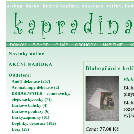
e-shop
,
dárky
,
bytové doplňky
,
dekorace
,
svíčky
,
hod
DOMOV
E-SHOP
O NÁS
OBCHODY
NABÍZÍME
K
BALÍČKY
Novinky online
AKČNÍ NABÍDKA
Blahopřání s hol
Oddělení:
Blah
Anděl dekorace
(267)
Blah
Aromalampy dekorace
(2)
BRIDGEWATER - vonné svíčky,
plný
oleje, sáčky,vosky
(71)
Blah
Dárkové balíčky
(4)
rozev
Dárkové poukazy
(6)
vyjá
Dárky,zápisníky
(81)
Doplňky, dekorace
(102)
Cena:
77.00
Kč
Dózy
(29)