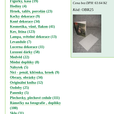
Figurky, kasa
(19)
Cena bez DPH:
63.64 Kč
Hodiny
(4)
Kód:
OBR25
Hrnek, talíře, porcelán
(23)
Kočky dekorace
(9)
Koně dekorace
(34)
Kosmetika, vůně, flakon
(41)
Kov, litina
(123)
Lampa, světelné dekorace
(13)
Levandule
(7)
Lucerna dekorace
(11)
Luxusní dárky
(58)
Medvěd
(22)
Módní doplňky
(8)
Nábytek
(5)
Nici - penál, klíčenka, hrnek
(9)
Obrazy, obrázky
(34)
Originální kniha
(12)
Ozdoby
(25)
Panenky
(5)
Plechovky, plechové cedule
(111)
Rámečky na fotografie , doplňky
(100)
Sklo
(31)