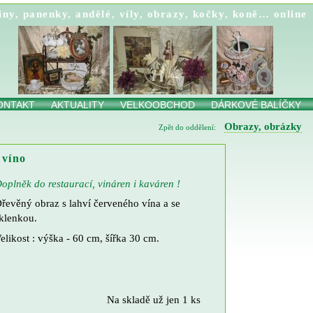
iny
,
panenky
,
andělé
,
víly
,
obrazy
,
kočky
,
koně…
online
ONTAKT
AKTUALITY
VELKOOBCHOD
DÁRKOVÉ BALÍČKY
Obrazy, obrázky
Zpět do oddělení:
 víno
oplněk do restaurací, vináren i kaváren !
řevěný obraz s lahví červeného vína a se
klenkou.
elikost : výška - 60 cm, šířka 30 cm.
Na skladě už jen 1 ks