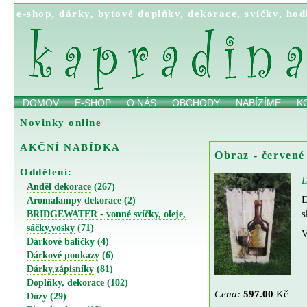
e-shop
,
dárky
,
bytové doplňky
,
dekorace
,
svíčky
,
hod
DOMOV
E-SHOP
O NÁS
OBCHODY
NABÍZÍME
K
Novinky online
AKČNÍ NABÍDKA
Obraz - červené
Oddělení:
D
Anděl dekorace
(267)
D
Aromalampy dekorace
(2)
s
BRIDGEWATER - vonné svíčky, oleje,
sáčky,vosky
(71)
V
Dárkové balíčky
(4)
Dárkové poukazy
(6)
Dárky,zápisníky
(81)
Doplňky, dekorace
(102)
Cena:
597.00
Kč
Dózy
(29)