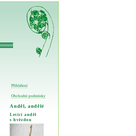
Přihlášení
Obchodní podmínky
Anděl, andělé
Letící anděl
s hvězdou