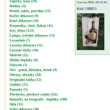
Figurky, kasa
(19)
Cena bez DPH:
493.42 Kč
Hodiny
(4)
Kód:
OBR51
Hrnek, talíře, porcelán
(23)
Kočky dekorace
(9)
Koně dekorace
(34)
Kosmetika, vůně, flakon
(41)
Kov, litina
(123)
Lampa, světelné dekorace
(13)
Levandule
(7)
Lucerna dekorace
(11)
Luxusní dárky
(58)
Medvěd
(22)
Módní doplňky
(8)
Nábytek
(5)
Nici - penál, klíčenka, hrnek
(9)
Obrazy, obrázky
(34)
Originální kniha
(12)
Ozdoby
(25)
Panenky
(5)
Plechovky, plechové cedule
(111)
Rámečky na fotografie , doplňky
(100)
Sklo
(31)
Srdce dekorace
(30)