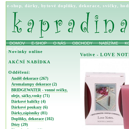
e-shop
,
dárky
,
bytové doplňky
,
dekorace
,
svíčky
,
hod
DOMOV
E-SHOP
O NÁS
OBCHODY
NABÍZÍME
K
BALÍČKY
Novinky online
Votive - LOVE NO
AKČNÍ NABÍDKA
Oddělení:
Anděl dekorace
(267)
Aromalampy dekorace
(2)
BRIDGEWATER - vonné svíčky,
oleje, sáčky,vosky
(71)
Dárkové balíčky
(4)
Dárkové poukazy
(6)
Dárky,zápisníky
(81)
Doplňky, dekorace
(102)
Dózy
(29)