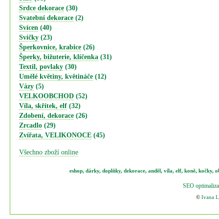
Srdce dekorace
(30)
Svatební dekorace
(2)
Svícen
(40)
Svíčky
(23)
Šperkovnice, krabice
(26)
Šperky, bižuterie, klíčenka
(31)
Textil, povlaky
(30)
Umělé květiny, květináče
(12)
Vázy
(5)
VELKOOBCHOD
(52)
Víla, skřítek, elf
(32)
Zdobení, dekorace
(26)
Zrcadlo
(29)
Zvířata, VELIKONOCE
(45)
Všechno zboží online
eshop
,
dárky
,
doplňky
,
dekorace
,
anděl
,
víla
,
elf
,
koně,
kočky
,
o
SEO optimaliza
©
Ivana 