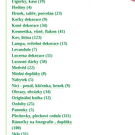
Figurky, kasa
(19)
Hodiny
(4)
Hrnek, talíře, porcelán
(23)
Kočky dekorace
(9)
Koně dekorace
(34)
Kosmetika, vůně, flakon
(41)
Kov, litina
(123)
Lampa, světelné dekorace
(13)
Levandule
(7)
Lucerna dekorace
(11)
Luxusní dárky
(58)
Medvěd
(22)
Módní doplňky
(8)
Nábytek
(5)
Nici - penál, klíčenka, hrnek
(9)
Obrazy, obrázky
(34)
Originální kniha
(12)
Ozdoby
(25)
Panenky
(5)
Plechovky, plechové cedule
(111)
Rámečky na fotografie , doplňky
(100)
Sklo
(31)