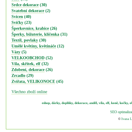
Srdce dekorace
(30)
Svatební dekorace
(2)
Svícen
(40)
Svíčky
(23)
Šperkovnice, krabice
(26)
Šperky, bižuterie, klíčenka
(31)
Textil, povlaky
(30)
Umělé květiny, květináče
(12)
Vázy
(5)
VELKOOBCHOD
(52)
Víla, skřítek, elf
(32)
Zdobení, dekorace
(26)
Zrcadlo
(29)
Zvířata, VELIKONOCE
(45)
Všechno zboží online
eshop
,
dárky
,
doplňky
,
dekorace
,
anděl
,
víla
,
elf
,
koně,
kočky
,
o
SEO optimaliza
©
Ivana 