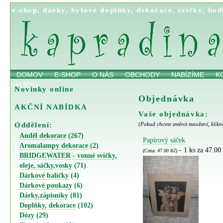
e-shop
,
dárky
,
bytové doplňky
,
dekorace
,
svíčky
,
hod
DOMOV
E-SHOP
O NÁS
OBCHODY
NABÍZÍME
K
BALÍČKY
Novinky online
Objednávka
AKČNÍ NABÍDKA
Vaše objednávka:
Oddělení:
(Pokud chcete změnit množství, klikn
Anděl dekorace
(267)
Papírový sáček
Aromalampy dekorace
(2)
- 1 ks za 47.00
(Cena: 47.00 Kč)
BRIDGEWATER - vonné svíčky,
oleje, sáčky,vosky
(71)
Dárkové balíčky
(4)
Dárkové poukazy
(6)
Dárky,zápisníky
(81)
Doplňky, dekorace
(102)
Dózy
(29)