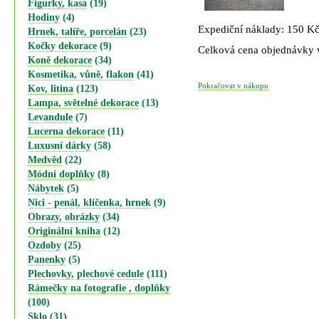
Figurky, kasa
(19)
Hodiny
(4)
Expediční náklady: 150 K
Hrnek, talíře, porcelán
(23)
Kočky dekorace
(9)
Celková cena objednávky
Koně dekorace
(34)
Kosmetika, vůně, flakon
(41)
Pokračovat v nákupu
Kov, litina
(123)
Lampa, světelné dekorace
(13)
Levandule
(7)
Lucerna dekorace
(11)
Luxusní dárky
(58)
Medvěd
(22)
Módní doplňky
(8)
Nábytek
(5)
Nici - penál, klíčenka, hrnek
(9)
Obrazy, obrázky
(34)
Originální kniha
(12)
Ozdoby
(25)
Panenky
(5)
Plechovky, plechové cedule
(111)
Rámečky na fotografie , doplňky
(100)
Sklo
(31)