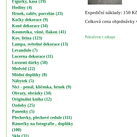
Figurky, kasa
(19)
Hodiny
(4)
Expediční náklady: 150 K
Hrnek, talíře, porcelán
(23)
Kočky dekorace
(9)
Celková cena objednávky
Koně dekorace
(34)
Kosmetika, vůně, flakon
(41)
Pokračovat v nákupu
Kov, litina
(123)
Lampa, světelné dekorace
(13)
Levandule
(7)
Lucerna dekorace
(11)
Luxusní dárky
(58)
Medvěd
(22)
Módní doplňky
(8)
Nábytek
(5)
Nici - penál, klíčenka, hrnek
(9)
Obrazy, obrázky
(34)
Originální kniha
(12)
Ozdoby
(25)
Panenky
(5)
Plechovky, plechové cedule
(111)
Rámečky na fotografie , doplňky
(100)
Sklo
(31)