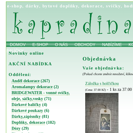
e-shop
,
dárky
,
bytové doplňky
,
dekorace
,
svíčky
,
hod
DOMOV
E-SHOP
O NÁS
OBCHODY
NABÍZÍME
K
BALÍČKY
Novinky online
Objednávka
AKČNÍ NABÍDKA
Vaše objednávka:
Oddělení:
(Pokud chcete změnit množství, klikn
Anděl dekorace
(267)
Záložka s holčičkou
Aromalampy dekorace
(2)
- 1 ks za 37.00
(Cena: 37.00 Kč)
BRIDGEWATER - vonné svíčky,
oleje, sáčky,vosky
(71)
Dárkové balíčky
(4)
Dárkové poukazy
(6)
Dárky,zápisníky
(81)
Doplňky, dekorace
(102)
Dózy
(29)