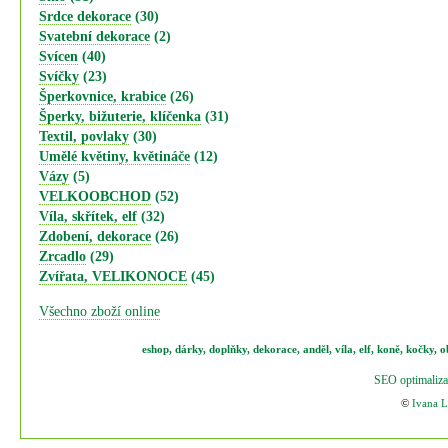
Srdce dekorace
(30)
Svatební dekorace
(2)
Svícen
(40)
Svíčky
(23)
Šperkovnice, krabice
(26)
Šperky, bižuterie, klíčenka
(31)
Textil, povlaky
(30)
Umělé květiny, květináče
(12)
Vázy
(5)
VELKOOBCHOD
(52)
Víla, skřítek, elf
(32)
Zdobení, dekorace
(26)
Zrcadlo
(29)
Zvířata, VELIKONOCE
(45)
Všechno zboží online
eshop
,
dárky
,
doplňky
,
dekorace
,
anděl
,
víla
,
elf
,
koně,
kočky
,
o
SEO optimaliza
©
Ivana 