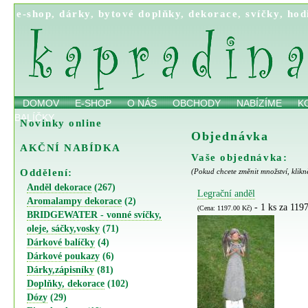
e-shop
,
dárky
,
bytové doplňky
,
dekorace
,
svíčky
,
hod
DOMOV
E-SHOP
O NÁS
OBCHODY
NABÍZÍME
K
BALÍČKY
Novinky online
Objednávka
AKČNÍ NABÍDKA
Vaše objednávka:
Oddělení:
(Pokud chcete změnit množství, klikn
Anděl dekorace
(267)
Legrační anděl
Aromalampy dekorace
(2)
- 1 ks za 119
(Cena: 1197.00 Kč)
BRIDGEWATER - vonné svíčky,
oleje, sáčky,vosky
(71)
Dárkové balíčky
(4)
Dárkové poukazy
(6)
Dárky,zápisníky
(81)
Doplňky, dekorace
(102)
Dózy
(29)