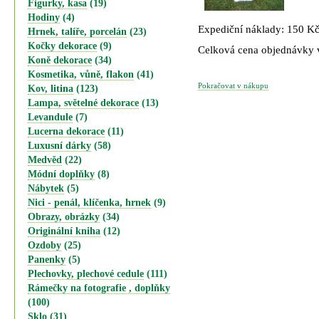
Figurky, kasa
(19)
Hodiny
(4)
Expediční náklady: 150 K
Hrnek, talíře, porcelán
(23)
Kočky dekorace
(9)
Celková cena objednávky
Koně dekorace
(34)
Kosmetika, vůně, flakon
(41)
Pokračovat v nákupu
Kov, litina
(123)
Lampa, světelné dekorace
(13)
Levandule
(7)
Lucerna dekorace
(11)
Luxusní dárky
(58)
Medvěd
(22)
Módní doplňky
(8)
Nábytek
(5)
Nici - penál, klíčenka, hrnek
(9)
Obrazy, obrázky
(34)
Originální kniha
(12)
Ozdoby
(25)
Panenky
(5)
Plechovky, plechové cedule
(111)
Rámečky na fotografie , doplňky
(100)
Sklo
(31)