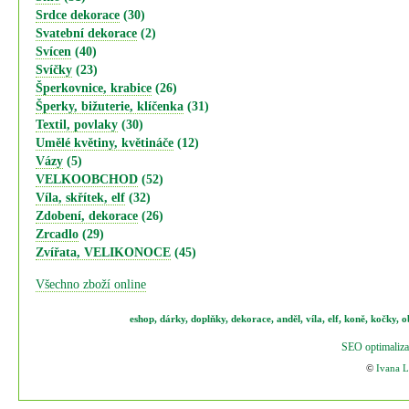
Srdce dekorace
(30)
Svatební dekorace
(2)
Svícen
(40)
Svíčky
(23)
Šperkovnice, krabice
(26)
Šperky, bižuterie, klíčenka
(31)
Textil, povlaky
(30)
Umělé květiny, květináče
(12)
Vázy
(5)
VELKOOBCHOD
(52)
Víla, skřítek, elf
(32)
Zdobení, dekorace
(26)
Zrcadlo
(29)
Zvířata, VELIKONOCE
(45)
Všechno zboží online
eshop
,
dárky
,
doplňky
,
dekorace
,
anděl
,
víla
,
elf
,
koně,
kočky
,
o
SEO optimaliza
©
Ivana 