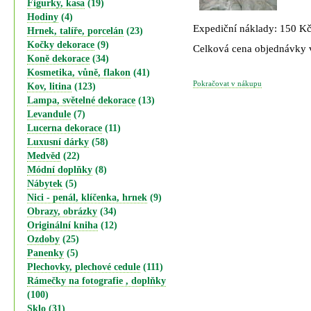
Figurky, kasa
(19)
Hodiny
(4)
Expediční náklady: 150 K
Hrnek, talíře, porcelán
(23)
Kočky dekorace
(9)
Celková cena objednávky
Koně dekorace
(34)
Kosmetika, vůně, flakon
(41)
Pokračovat v nákupu
Kov, litina
(123)
Lampa, světelné dekorace
(13)
Levandule
(7)
Lucerna dekorace
(11)
Luxusní dárky
(58)
Medvěd
(22)
Módní doplňky
(8)
Nábytek
(5)
Nici - penál, klíčenka, hrnek
(9)
Obrazy, obrázky
(34)
Originální kniha
(12)
Ozdoby
(25)
Panenky
(5)
Plechovky, plechové cedule
(111)
Rámečky na fotografie , doplňky
(100)
Sklo
(31)