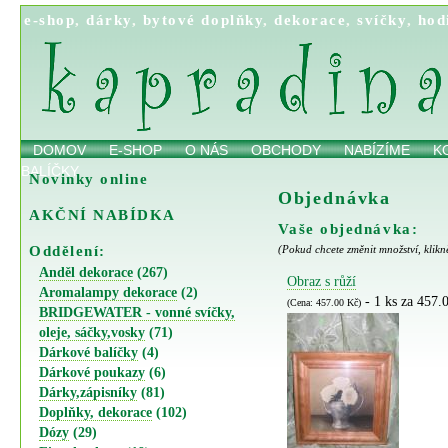
e-shop
,
dárky
,
bytové doplňky
,
dekorace
,
svíčky
,
hod
DOMOV
E-SHOP
O NÁS
OBCHODY
NABÍZÍME
K
BALÍČKY
Novinky online
Objednávka
AKČNÍ NABÍDKA
Vaše objednávka:
Oddělení:
(Pokud chcete změnit množství, klikn
Anděl dekorace
(267)
Obraz s růží
Aromalampy dekorace
(2)
- 1 ks za 457.
(Cena: 457.00 Kč)
BRIDGEWATER - vonné svíčky,
oleje, sáčky,vosky
(71)
Dárkové balíčky
(4)
Dárkové poukazy
(6)
Dárky,zápisníky
(81)
Doplňky, dekorace
(102)
Dózy
(29)