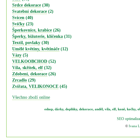
Srdce dekorace
(30)
Svatební dekorace
(2)
Svícen
(40)
Svíčky
(23)
Šperkovnice, krabice
(26)
Šperky, bižuterie, klíčenka
(31)
Textil, povlaky
(30)
Umělé květiny, květináče
(12)
Vázy
(5)
VELKOOBCHOD
(52)
Víla, skřítek, elf
(32)
Zdobení, dekorace
(26)
Zrcadlo
(29)
Zvířata, VELIKONOCE
(45)
Všechno zboží online
eshop
,
dárky
,
doplňky
,
dekorace
,
anděl
,
víla
,
elf
,
koně,
kočky
,
o
SEO optimaliza
©
Ivana 