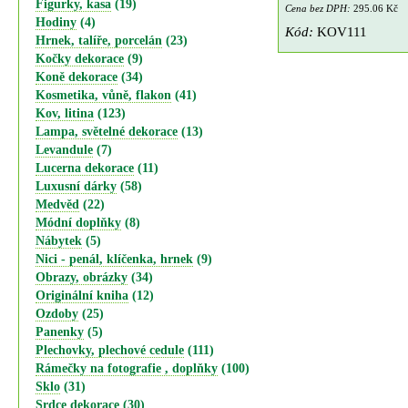
Figurky, kasa
(19)
Cena bez DPH:
295.06 Kč
Hodiny
(4)
Kód:
KOV111
Hrnek, talíře, porcelán
(23)
Kočky dekorace
(9)
Koně dekorace
(34)
Kosmetika, vůně, flakon
(41)
Kov, litina
(123)
Lampa, světelné dekorace
(13)
Levandule
(7)
Lucerna dekorace
(11)
Luxusní dárky
(58)
Medvěd
(22)
Módní doplňky
(8)
Nábytek
(5)
Nici - penál, klíčenka, hrnek
(9)
Obrazy, obrázky
(34)
Originální kniha
(12)
Ozdoby
(25)
Panenky
(5)
Plechovky, plechové cedule
(111)
Rámečky na fotografie , doplňky
(100)
Sklo
(31)
Srdce dekorace
(30)