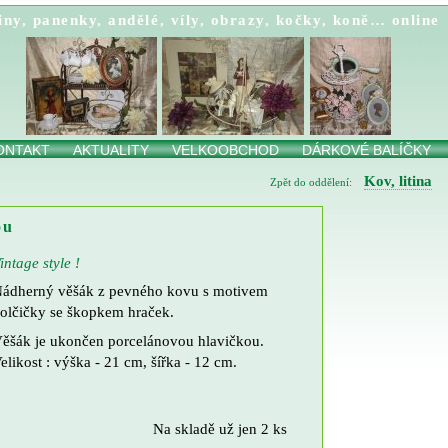
iny
,
panenky
,
andělé
,
víly
,
obrazy
,
kočky
,
koně…
online
ONTAKT
AKTUALITY
VELKOOBCHOD
DÁRKOVÉ BALÍČKY
Kov, litina
Zpět do oddělení:
ou
intage style !
ádherný věšák z pevného kovu s motivem
olčičky se škopkem hraček.
ěšák je ukončen porcelánovou hlavičkou.
elikost : výška - 21 cm, šířka - 12 cm.
Na skladě už jen 2 ks