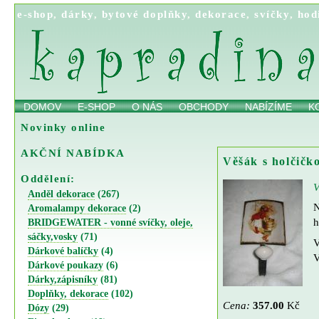
e-shop
,
dárky
,
bytové doplňky
,
dekorace
,
svíčky
,
hod
DOMOV
E-SHOP
O NÁS
OBCHODY
NABÍZÍME
K
Novinky online
AKČNÍ NABÍDKA
Věšák s holčičk
Oddělení:
V
Anděl dekorace
(267)
N
Aromalampy dekorace
(2)
h
BRIDGEWATER - vonné svíčky, oleje,
sáčky,vosky
(71)
V
Dárkové balíčky
(4)
V
Dárkové poukazy
(6)
Dárky,zápisníky
(81)
Doplňky, dekorace
(102)
Cena:
357.00
Kč
Dózy
(29)