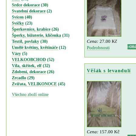
Srdce dekorace
(30)
Svatební dekorace
(2)
Svícen
(40)
Svíčky
(23)
Šperkovnice, krabice
(26)
Šperky, bižuterie, klíčenka
(31)
Cena:
27.00 Kč
Textil, povlaky
(30)
OB
Podrobnosti
Umělé květiny, květináče
(12)
Vázy
(5)
VELKOOBCHOD
(52)
Víla, skřítek, elf
(32)
Věšák s levandulí
Zdobení, dekorace
(26)
Zrcadlo
(29)
Zvířata, VELIKONOCE
(45)
Všechno zboží online
Cena:
157.00 Kč