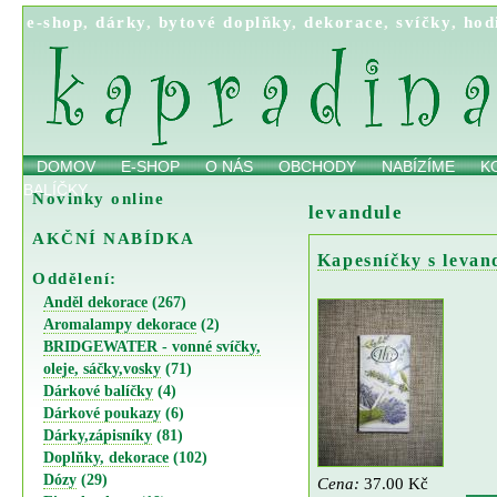
e-shop
,
dárky
,
bytové doplňky
,
dekorace
,
svíčky
,
hod
DOMOV
E-SHOP
O NÁS
OBCHODY
NABÍZÍME
K
BALÍČKY
Novinky online
levandule
AKČNÍ NABÍDKA
Kapesníčky s levan
Oddělení:
Anděl dekorace
(267)
Aromalampy dekorace
(2)
BRIDGEWATER - vonné svíčky,
oleje, sáčky,vosky
(71)
Dárkové balíčky
(4)
Dárkové poukazy
(6)
Dárky,zápisníky
(81)
Doplňky, dekorace
(102)
Dózy
(29)
Cena:
37.00 Kč