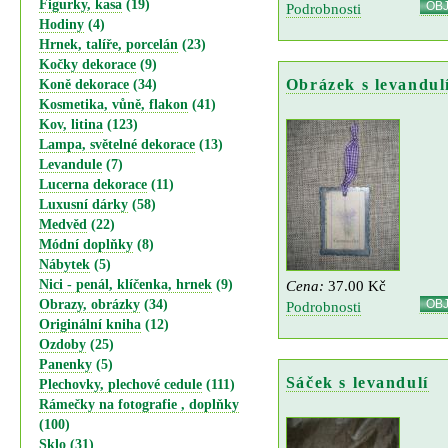
Figurky, kasa
(19)
OB
Podrobnosti
Hodiny
(4)
Hrnek, talíře, porcelán
(23)
Kočky dekorace
(9)
Obrázek s levandul
Koně dekorace
(34)
Kosmetika, vůně, flakon
(41)
Kov, litina
(123)
Lampa, světelné dekorace
(13)
Levandule
(7)
Lucerna dekorace
(11)
Luxusní dárky
(58)
Medvěd
(22)
Módní doplňky
(8)
Nábytek
(5)
Cena:
37.00 Kč
Nici - penál, klíčenka, hrnek
(9)
OB
Obrazy, obrázky
(34)
Podrobnosti
Originální kniha
(12)
Ozdoby
(25)
Panenky
(5)
Sáček s levandulí
Plechovky, plechové cedule
(111)
Rámečky na fotografie , doplňky
(100)
Sklo
(31)