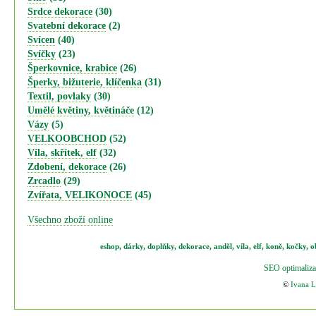
Srdce dekorace
(30)
Svatební dekorace
(2)
Svícen
(40)
Svíčky
(23)
Šperkovnice, krabice
(26)
Šperky, bižuterie, klíčenka
(31)
Textil, povlaky
(30)
Umělé květiny, květináče
(12)
Vázy
(5)
VELKOOBCHOD
(52)
Víla, skřítek, elf
(32)
Zdobení, dekorace
(26)
Zrcadlo
(29)
Zvířata, VELIKONOCE
(45)
Všechno zboží online
eshop
,
dárky
,
doplňky
,
dekorace
,
anděl
,
víla
,
elf
,
koně,
kočky
,
o
SEO optimaliza
©
Ivana 