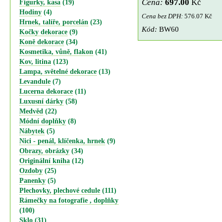
Cena:
697.00
Kč
Figurky, kasa
(19)
Hodiny
(4)
Cena bez DPH:
576.07 Kč
Hrnek, talíře, porcelán
(23)
Kód:
BW60
Kočky dekorace
(9)
Koně dekorace
(34)
Kosmetika, vůně, flakon
(41)
Kov, litina
(123)
Lampa, světelné dekorace
(13)
Levandule
(7)
Lucerna dekorace
(11)
Luxusní dárky
(58)
Medvěd
(22)
Módní doplňky
(8)
Nábytek
(5)
Nici - penál, klíčenka, hrnek
(9)
Obrazy, obrázky
(34)
Originální kniha
(12)
Ozdoby
(25)
Panenky
(5)
Plechovky, plechové cedule
(111)
Rámečky na fotografie , doplňky
(100)
Sklo
(31)