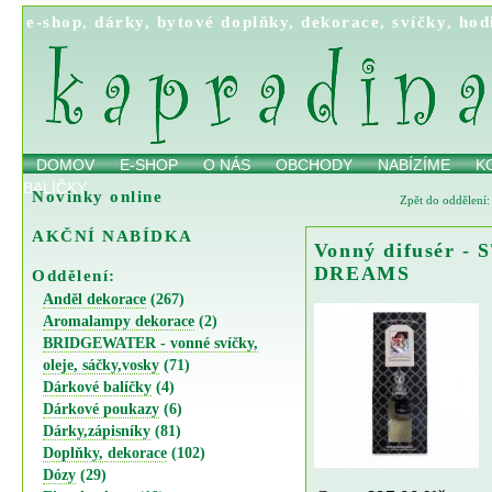
e-shop
,
dárky
,
bytové doplňky
,
dekorace
,
svíčky
,
hod
DOMOV
E-SHOP
O NÁS
OBCHODY
NABÍZÍME
K
BALÍČKY
Novinky online
Zpět do oddělení:
AKČNÍ NABÍDKA
Vonný difusér 
DREAMS
Oddělení:
Anděl dekorace
(267)
Aromalampy dekorace
(2)
BRIDGEWATER - vonné svíčky,
oleje, sáčky,vosky
(71)
Dárkové balíčky
(4)
Dárkové poukazy
(6)
Dárky,zápisníky
(81)
Doplňky, dekorace
(102)
Dózy
(29)