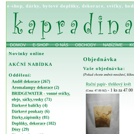
e-shop
,
dárky
,
bytové doplňky
,
dekorace
,
svíčky
,
hod
DOMOV
E-SHOP
O NÁS
OBCHODY
NABÍZÍME
K
BALÍČKY
Novinky online
Objednávka
AKČNÍ NABÍDKA
Vaše objednávka:
Oddělení:
(Pokud chcete změnit množství, klikn
Anděl dekorace
(267)
Ruční papír- třešňový květ
Aromalampy dekorace
(2)
- 1 ks za 47.00
(Cena: 47.00 Kč)
BRIDGEWATER - vonné svíčky,
oleje, sáčky,vosky
(71)
Dárkové balíčky
(4)
Dárkové poukazy
(6)
Dárky,zápisníky
(81)
Doplňky, dekorace
(102)
Dózy
(29)