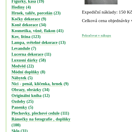
Figurky, kasa
(19)
Hodiny
(4)
Expediční náklady: 150 K
Hrnek, talíře, porcelán
(23)
Kočky dekorace
(9)
Celková cena objednávky
Koně dekorace
(34)
Kosmetika, vůně, flakon
(41)
Pokračovat v nákupu
Kov, litina
(123)
Lampa, světelné dekorace
(13)
Levandule
(7)
Lucerna dekorace
(11)
Luxusní dárky
(58)
Medvěd
(22)
Módní doplňky
(8)
Nábytek
(5)
Nici - penál, klíčenka, hrnek
(9)
Obrazy, obrázky
(34)
Originální kniha
(12)
Ozdoby
(25)
Panenky
(5)
Plechovky, plechové cedule
(111)
Rámečky na fotografie , doplňky
(100)
Sklo
(31)