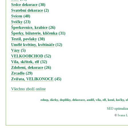
Srdce dekorace
(30)
Svatební dekorace
(2)
Svícen
(40)
Svíčky
(23)
Šperkovnice, krabice
(26)
Šperky, bižuterie, klíčenka
(31)
Textil, povlaky
(30)
Umělé květiny, květináče
(12)
Vázy
(5)
VELKOOBCHOD
(52)
Víla, skřítek, elf
(32)
Zdobení, dekorace
(26)
Zrcadlo
(29)
Zvířata, VELIKONOCE
(45)
Všechno zboží online
eshop
,
dárky
,
doplňky
,
dekorace
,
anděl
,
víla
,
elf
,
koně,
kočky
,
o
SEO optimaliza
©
Ivana 