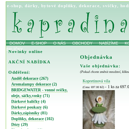
e-shop
,
dárky
,
bytové doplňky
,
dekorace
,
svíčky
,
hod
DOMOV
E-SHOP
O NÁS
OBCHODY
NABÍZÍME
K
BALÍČKY
Novinky online
Objednávka
AKČNÍ NABÍDKA
Vaše objednávka:
Oddělení:
(Pokud chcete změnit množství, klikn
Anděl dekorace
(267)
Kopretinová víla
Aromalampy dekorace
(2)
- 1 ks za 697.
(Cena: 697.00 Kč)
BRIDGEWATER - vonné svíčky,
oleje, sáčky,vosky
(71)
Dárkové balíčky
(4)
Dárkové poukazy
(6)
Dárky,zápisníky
(81)
Doplňky, dekorace
(102)
Dózy
(29)