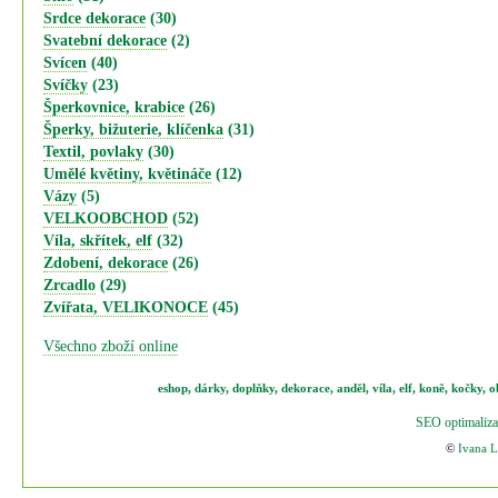
Srdce dekorace
(30)
Svatební dekorace
(2)
Svícen
(40)
Svíčky
(23)
Šperkovnice, krabice
(26)
Šperky, bižuterie, klíčenka
(31)
Textil, povlaky
(30)
Umělé květiny, květináče
(12)
Vázy
(5)
VELKOOBCHOD
(52)
Víla, skřítek, elf
(32)
Zdobení, dekorace
(26)
Zrcadlo
(29)
Zvířata, VELIKONOCE
(45)
Všechno zboží online
eshop
,
dárky
,
doplňky
,
dekorace
,
anděl
,
víla
,
elf
,
koně,
kočky
,
o
SEO optimaliza
©
Ivana 