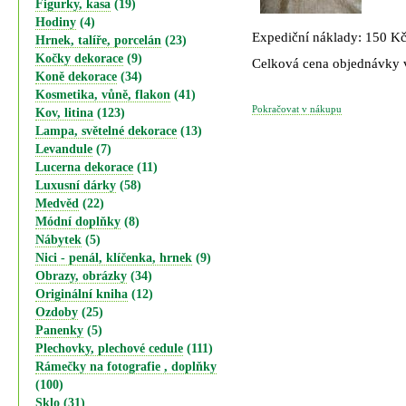
Figurky, kasa
(19)
Hodiny
(4)
Expediční náklady: 150 K
Hrnek, talíře, porcelán
(23)
Kočky dekorace
(9)
Celková cena objednávky
Koně dekorace
(34)
Kosmetika, vůně, flakon
(41)
Pokračovat v nákupu
Kov, litina
(123)
Lampa, světelné dekorace
(13)
Levandule
(7)
Lucerna dekorace
(11)
Luxusní dárky
(58)
Medvěd
(22)
Módní doplňky
(8)
Nábytek
(5)
Nici - penál, klíčenka, hrnek
(9)
Obrazy, obrázky
(34)
Originální kniha
(12)
Ozdoby
(25)
Panenky
(5)
Plechovky, plechové cedule
(111)
Rámečky na fotografie , doplňky
(100)
Sklo
(31)