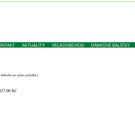
iny
,
panenky
,
andělé
,
víly
,
obrazy
,
kočky
,
koně…
online
ONTAKT
AKTUALITY
VELKOOBCHOD
DÁRKOVÉ BALÍČKY
 klikněte na název položky.)
 327.00 Kč