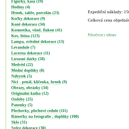
Figurky, kasa
(19)
Hodiny
(4)
Expediční náklady: 1
Hrnek, talíře, porcelán
(23)
Kočky dekorace
(9)
Celková cena objedná
Koně dekorace
(34)
Kosmetika, vůně, flakon
(41)
Pokračovat v nákupu
Kov, litina
(123)
Lampa, světelné dekorace
(13)
Levandule
(7)
Lucerna dekorace
(11)
Luxusní dárky
(58)
Medvěd
(22)
Módní doplňky
(8)
Nábytek
(5)
Nici - penál, klíčenka, hrnek
(9)
Obrazy, obrázky
(34)
Originální kniha
(12)
Ozdoby
(25)
Panenky
(5)
Plechovky, plechové cedule
(111)
Rámečky na fotografie , doplňky
(100)
Sklo
(31)
Srdce dekorace
(30)