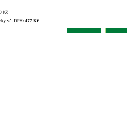
50 Kč
vky vč. DPH:
477 Kč