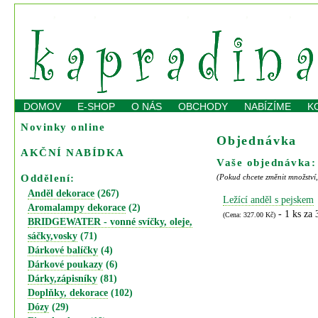
e-shop
,
dárky
,
bytové doplňky
,
dekorace
,
svíčky
,
hod
DOMOV
E-SHOP
O NÁS
OBCHODY
NABÍZÍME
K
Novinky online
Objednávka
AKČNÍ NABÍDKA
Vaše objednávka:
Oddělení:
(Pokud chcete změnit množství,
Anděl dekorace
(267)
Ležící anděl s pejskem
Aromalampy dekorace
(2)
- 1 ks za
(Cena: 327.00 Kč)
BRIDGEWATER - vonné svíčky, oleje,
sáčky,vosky
(71)
Dárkové balíčky
(4)
Dárkové poukazy
(6)
Dárky,zápisníky
(81)
Doplňky, dekorace
(102)
Dózy
(29)