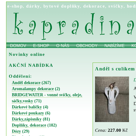
e-shop
,
dárky
,
bytové doplňky
,
dekorace
,
svíčky
,
hod
DOMOV
E-SHOP
O NÁS
OBCHODY
NABÍZÍME
K
Novinky online
AKČNÍ NABÍDKA
Anděl s culíkem
Oddělení:
D
Anděl dekorace
(267)
A
Aromalampy dekorace
(2)
BRIDGEWATER - vonné svíčky, oleje,
V
sáčky,vosky
(71)
D
Dárkové balíčky
(4)
s
Dárkové poukazy
(6)
Dárky,zápisníky
(81)
Doplňky, dekorace
(102)
Cena:
227.00
Kč
Dózy
(29)