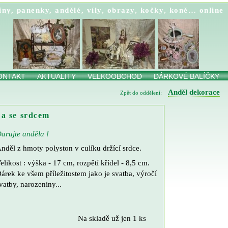
iny
,
panenky
,
andělé
,
víly
,
obrazy
,
kočky
,
koně…
online
ONTAKT
AKTUALITY
VELKOOBCHOD
DÁRKOVÉ BALÍČKY
Anděl dekorace
Zpět do oddělení:
 a se srdcem
arujte anděla !
nděl z hmoty polyston v culíku držící srdce.
elikost : výška - 17 cm, rozpětí křídel - 8,5 cm.
árek ke všem příležitostem jako je svatba, výročí
vatby, narozeniny...
Na skladě už jen 1 ks