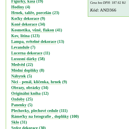
Figurky, kasa
(19)
Cena bez DPH:
187.62 Kč
Hodiny
(4)
Kód:
AND366
Hrnek, talíře, porcelán
(23)
Kočky dekorace
(9)
Koně dekorace
(34)
Kosmetika, vůně, flakon
(41)
Kov, litina
(123)
Lampa, světelné dekorace
(13)
Levandule
(7)
Lucerna dekorace
(11)
Luxusní dárky
(58)
Medvěd
(22)
Módní doplňky
(8)
Nábytek
(5)
Nici - penál, klíčenka, hrnek
(9)
Obrazy, obrázky
(34)
Originální kniha
(12)
Ozdoby
(25)
Panenky
(5)
Plechovky, plechové cedule
(111)
Rámečky na fotografie , doplňky
(100)
Sklo
(31)
Srdce dekorace
(30)