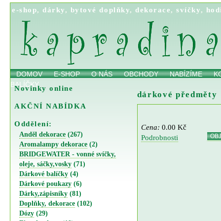
e-shop
,
dárky
,
bytové doplňky
,
dekorace
,
svíčky
,
hod
DOMOV
E-SHOP
O NÁS
OBCHODY
NABÍZÍME
K
BALÍČKY
Novinky online
dárkové předměty
AKČNÍ NABÍDKA
Oddělení:
Cena:
0.00 Kč
Anděl dekorace
(267)
OB
Podrobnosti
Aromalampy dekorace
(2)
BRIDGEWATER - vonné svíčky,
oleje, sáčky,vosky
(71)
Dárkové balíčky
(4)
Dárkové poukazy
(6)
Dárky,zápisníky
(81)
Doplňky, dekorace
(102)
Dózy
(29)