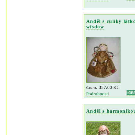
Anděl s culíky látk
wisdow
Cena:
357.00 Kč
OB
Podrobnosti
Anděl s harmoniko