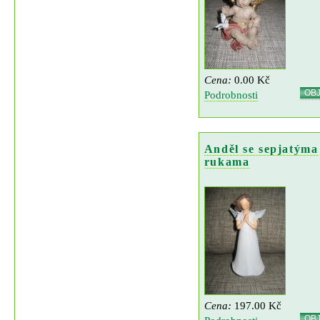
Cena:
0.00 Kč
OB
Podrobnosti
Anděl se sepjatýma
rukama
Cena:
197.00 Kč
OB