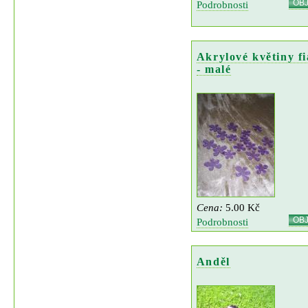
OB
Podrobnosti
Akrylové květiny fi
- malé
Cena:
5.00 Kč
OB
Podrobnosti
Anděl