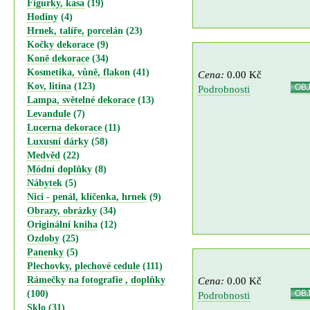
Figurky, kasa
(19)
Hodiny
(4)
Hrnek, talíře, porcelán
(23)
Kočky dekorace
(9)
Koně dekorace
(34)
Kosmetika, vůně, flakon
(41)
Cena:
0.00 Kč
Kov, litina
(123)
OB
Podrobnosti
Lampa, světelné dekorace
(13)
Levandule
(7)
Lucerna dekorace
(11)
Luxusní dárky
(58)
Medvěd
(22)
Módní doplňky
(8)
Nábytek
(5)
Nici - penál, klíčenka, hrnek
(9)
Obrazy, obrázky
(34)
Originální kniha
(12)
Ozdoby
(25)
Panenky
(5)
Plechovky, plechové cedule
(111)
Cena:
0.00 Kč
Rámečky na fotografie , doplňky
OB
(100)
Podrobnosti
Sklo
(31)